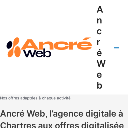
Aller
A
au
contenu
n
c
r
é
Main
W
Men
e
b
Nos offres adaptées à chaque activité
Ancré Web, l’agence digitale à
Chartres aux offres digitalisée