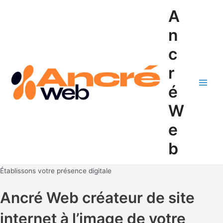
Aller
A
au
contenu
n
c
r
é
Main
W
Men
e
b
Établissons votre présence digitale
Ancré Web créateur de site
internet à l’image de votre