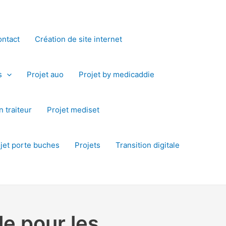
ntact
Création de site internet
s
Projet auo
Projet by medicaddie
 traiteur
Projet mediset
jet porte buches
Projets
Transition digitale
e pour les