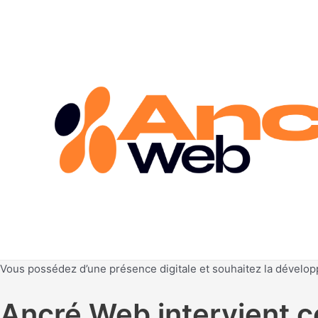
Aller
au
contenu
Vous possédez d’une présence digitale et souhaitez la dévelop
Ancré Web intervient c