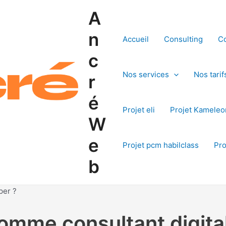
A
n
Accueil
Consulting
Co
c
Nos services
Nos tarif
r
é
Projet eli
Projet Kameleon
W
e
Projet pcm habilclass
Pro
b
per ?
omme consultant digital